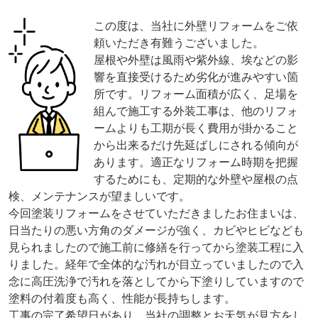
この度は、当社に外壁リフォームをご依
頼いただき有難うございました。
屋根や外壁は風雨や紫外線、埃などの影
響を直接受けるため劣化が進みやすい箇
所です。リフォーム面積が広く、足場を
組んで施工する外装工事は、他のリフォ
ームよりも工期が長く費用が掛かること
から出来るだけ先延ばしにされる傾向が
あります。適正なリフォーム時期を把握
するためにも、定期的な外壁や屋根の点
検、メンテナンスが望ましいです。
今回塗装リフォームをさせていただきましたお住まいは、
日当たりの悪い方角のダメージが強く、カビやヒビなども
見られましたので施工前に修繕を行ってから塗装工程に入
りました。経年で全体的な汚れが目立っていましたので入
念に高圧洗浄で汚れを落としてから下塗りしていますので
塗料の付着度も高く、性能が長持ちします。
工事の完了希望日があり、当社の調整とお天気が見方をし